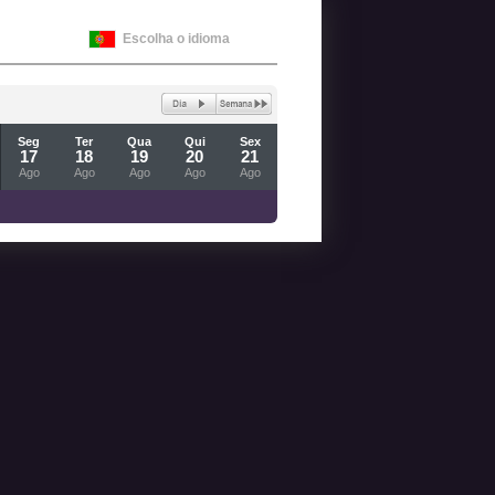
Escolha o idioma
Seg
Ter
Qua
Qui
Sex
17
18
19
20
21
Ago
Ago
Ago
Ago
Ago