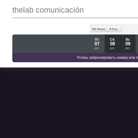
thelab comunicación
Пт
Сб
Вс
07
08
09
авг.
авг.
авг.
Чтобы забронировать номер или 