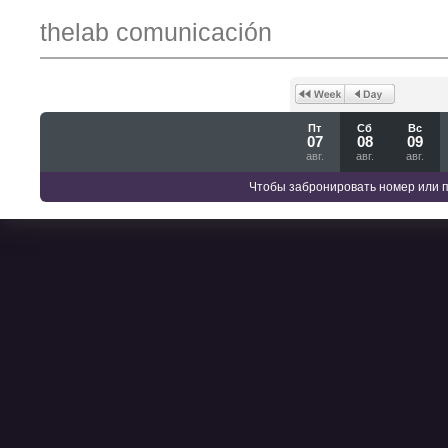
thelab comunicación
Пт
Сб
Вс
07
08
09
авг.
авг.
авг.
Чтобы забронировать номер или 