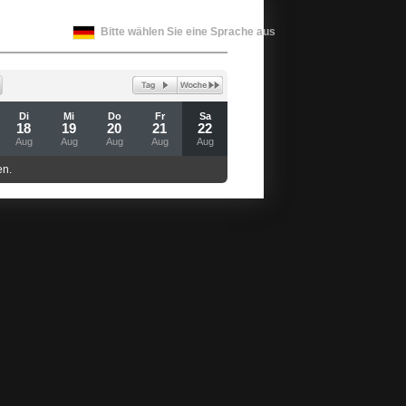
Bitte wählen Sie eine Sprache aus
Di
Mi
Do
Fr
Sa
18
19
20
21
22
Aug
Aug
Aug
Aug
Aug
en.