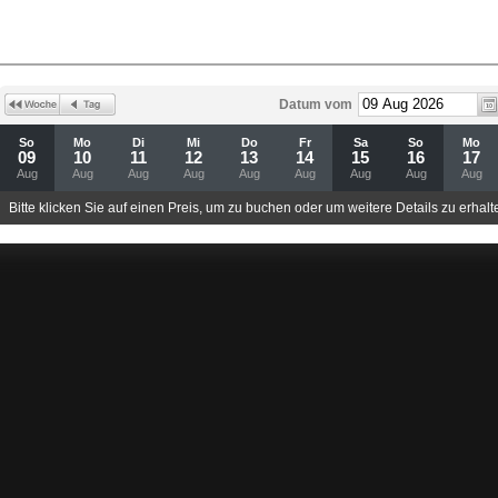
Datum vom
So
Mo
Di
Mi
Do
Fr
Sa
So
Mo
09
10
11
12
13
14
15
16
17
Aug
Aug
Aug
Aug
Aug
Aug
Aug
Aug
Aug
Bitte klicken Sie auf einen Preis, um zu buchen oder um weitere Details zu erhalt