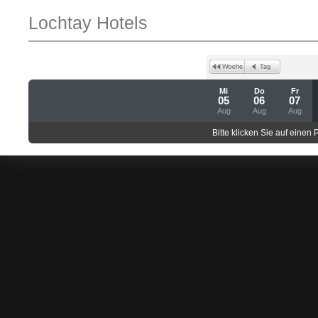
Lochtay Hotels
Mi
Do
Fr
05
06
07
Aug
Aug
Aug
Bitte klicken Sie auf einen