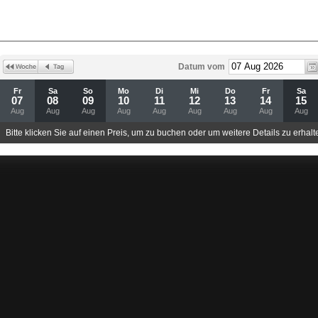
Datum vom
Fr
Sa
So
Mo
Di
Mi
Do
Fr
Sa
07
08
09
10
11
12
13
14
15
Aug
Aug
Aug
Aug
Aug
Aug
Aug
Aug
Aug
Bitte klicken Sie auf einen Preis, um zu buchen oder um weitere Details zu erhalt