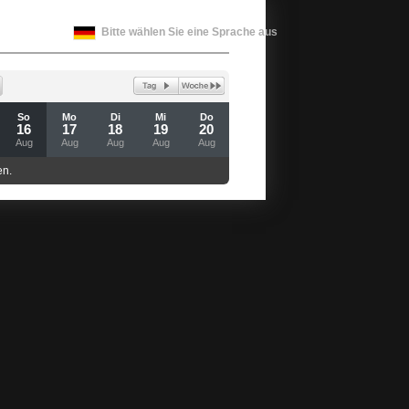
Bitte wählen Sie eine Sprache aus
So
Mo
Di
Mi
Do
16
17
18
19
20
Aug
Aug
Aug
Aug
Aug
en.