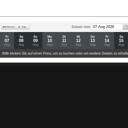
Datum vom
Fr
Sa
So
Mo
Di
Mi
Do
Fr
Sa
07
08
09
10
11
12
13
14
15
Aug
Aug
Aug
Aug
Aug
Aug
Aug
Aug
Aug
Bitte klicken Sie auf einen Preis, um zu buchen oder um weitere Details zu erhalt