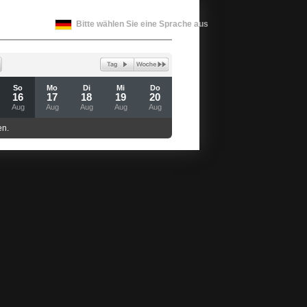
Bitte wählen Sie eine Sprache aus
So
Mo
Di
Mi
Do
16
17
18
19
20
Aug
Aug
Aug
Aug
Aug
en.