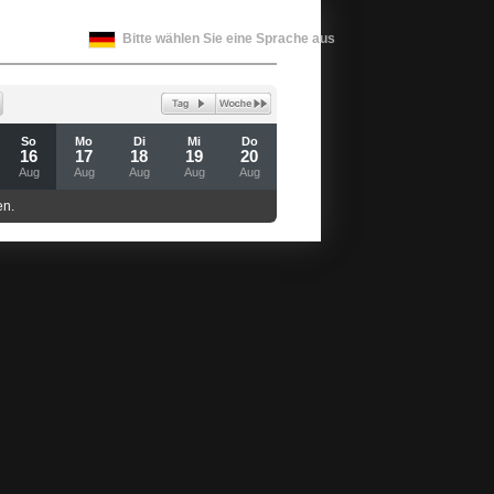
Bitte wählen Sie eine Sprache aus
So
Mo
Di
Mi
Do
16
17
18
19
20
Aug
Aug
Aug
Aug
Aug
en.