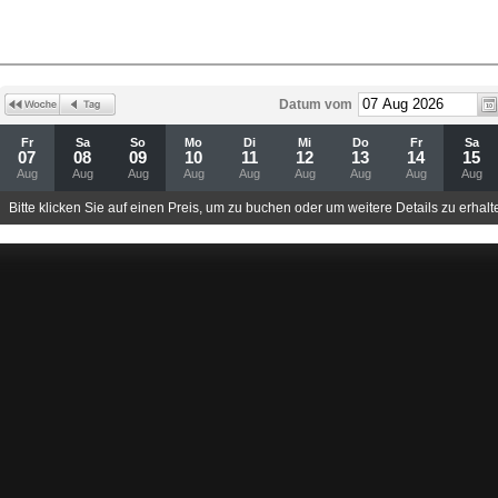
Datum vom
Fr
Sa
So
Mo
Di
Mi
Do
Fr
Sa
07
08
09
10
11
12
13
14
15
Aug
Aug
Aug
Aug
Aug
Aug
Aug
Aug
Aug
Bitte klicken Sie auf einen Preis, um zu buchen oder um weitere Details zu erhalt