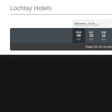
Lochtay Hotels
dom
lun
mar
09
10
11
ago
ago
ago
Haga clic en un pre