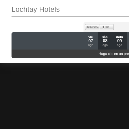
Lochtay Hotels
vie
sáb
dom
07
08
09
ago
ago
ago
Haga clic en un pre