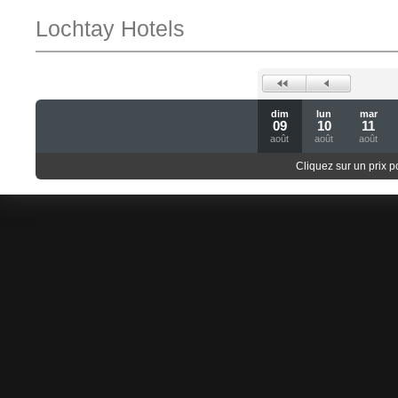
Lochtay Hotels
dim
lun
mar
09
10
11
août
août
août
Cliquez sur un prix 