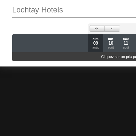
Lochtay Hotels
dim
lun
mar
09
10
11
août
août
août
Cliquez sur un prix 