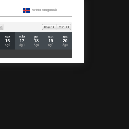
Veldu tungumál
sun
mán
þri
mið
fim
16
17
18
19
20
ágú
ágú
ágú
ágú
ágú