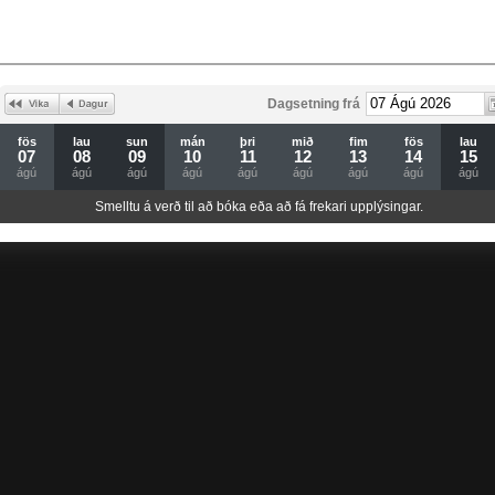
Dagsetning frá
fös
lau
sun
mán
þri
mið
fim
fös
lau
07
08
09
10
11
12
13
14
15
ágú
ágú
ágú
ágú
ágú
ágú
ágú
ágú
ágú
Smelltu á verð til að bóka eða að fá frekari upplýsingar.