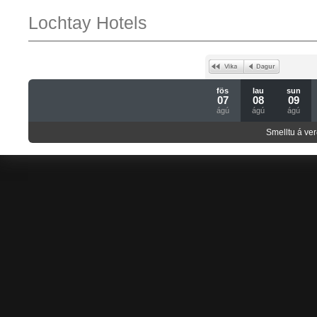
Lochtay Hotels
fös
lau
sun
07
08
09
ágú
ágú
ágú
Smelltu á ver