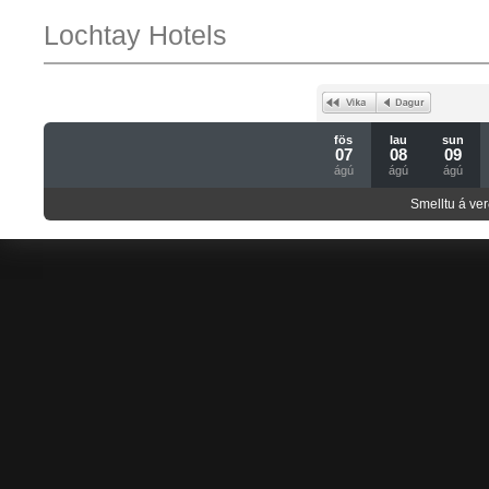
Lochtay Hotels
fös
lau
sun
07
08
09
ágú
ágú
ágú
Smelltu á ver