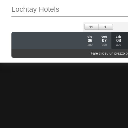
Lochtay Hotels
gio
ven
sab
06
07
08
ago
ago
ago
Fare clic su un prezzo pe