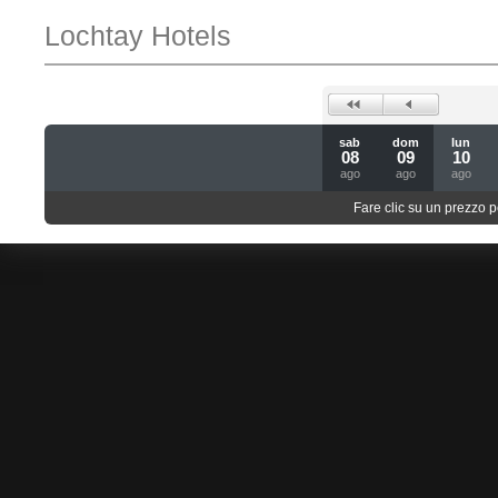
Lochtay Hotels
sab
dom
lun
08
09
10
ago
ago
ago
Fare clic su un prezzo pe