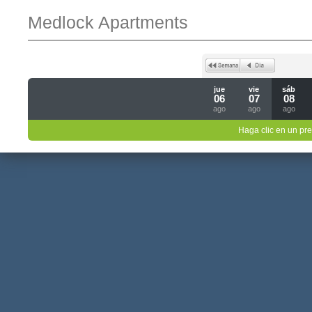
Medlock Apartments
jue
vie
sáb
06
07
08
ago
ago
ago
Haga clic en un pre