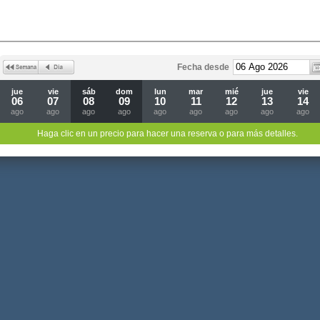
Fecha desde
jue
vie
sáb
dom
lun
mar
mié
jue
vie
06
07
08
09
10
11
12
13
14
ago
ago
ago
ago
ago
ago
ago
ago
ago
Haga clic en un precio para hacer una reserva o para más detalles.