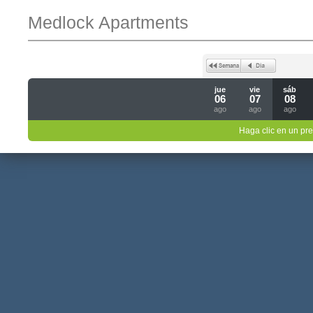
Medlock Apartments
jue
vie
sáb
06
07
08
ago
ago
ago
Haga clic en un pre