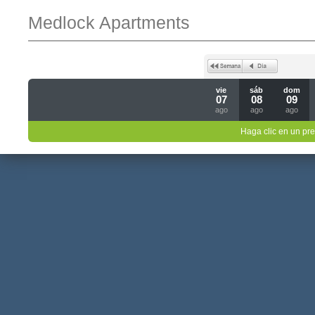
Medlock Apartments
vie
sáb
dom
07
08
09
ago
ago
ago
Haga clic en un pre