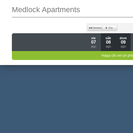
Medlock Apartments
vie
sáb
dom
07
08
09
ago
ago
ago
Haga clic en un pre