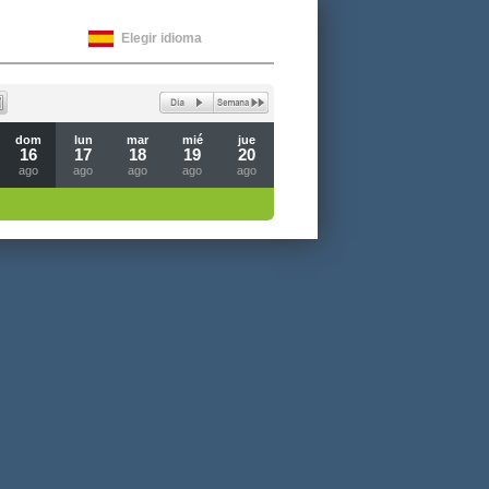
Elegir idioma
dom
lun
mar
mié
jue
16
17
18
19
20
ago
ago
ago
ago
ago