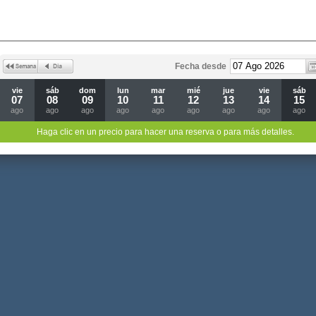
Fecha desde
vie
sáb
dom
lun
mar
mié
jue
vie
sáb
07
08
09
10
11
12
13
14
15
ago
ago
ago
ago
ago
ago
ago
ago
ago
Haga clic en un precio para hacer una reserva o para más detalles.