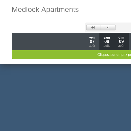
Medlock Apartments
ven
sam
dim
07
08
09
août
août
août
Cliquez sur un prix 