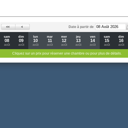
Date à partir de
sam
dim
lun
mar
mer
jeu
ven
sam
dim
08
09
10
11
12
13
14
15
16
août
août
août
août
août
août
août
août
août
Cliquez sur un prix pour réserver une chambre ou pour plus de détails.