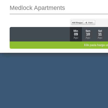
Medlock Apartments
Min
Sen
Sel
09
10
11
Agu
Agu
Agu
Klik pada harga un