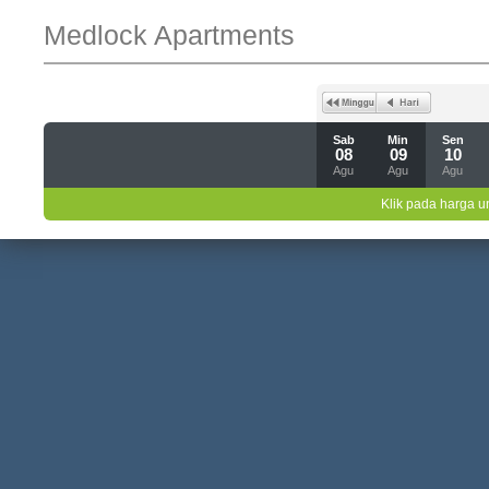
Medlock Apartments
Sab
Min
Sen
08
09
10
Agu
Agu
Agu
Klik pada harga un