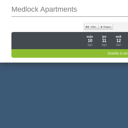
Medlock Apartments
mán
þri
mið
10
11
12
ágú
ágú
ágú
Smelltu á ver