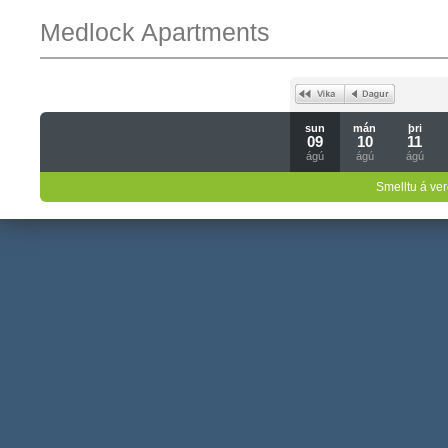
Medlock Apartments
sun
mán
þri
09
10
11
ágú
ágú
ágú
Smelltu á ver