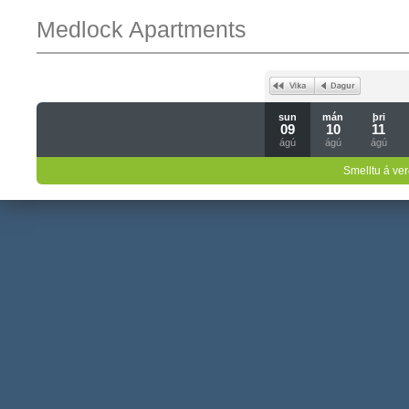
Medlock Apartments
sun
mán
þri
09
10
11
ágú
ágú
ágú
Smelltu á ver