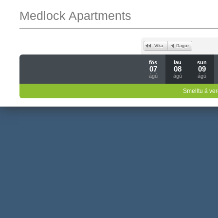
Medlock Apartments
fös
lau
sun
07
08
09
ágú
ágú
ágú
Smelltu á ver