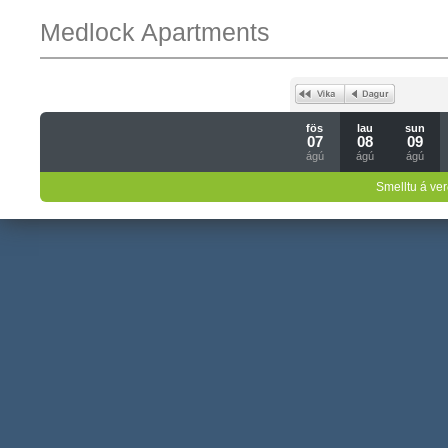
Medlock Apartments
fös
lau
sun
07
08
09
ágú
ágú
ágú
Smelltu á ver