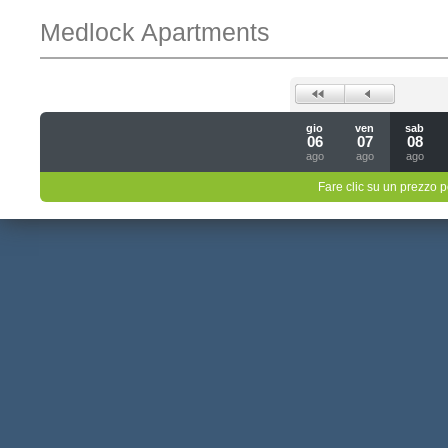
Medlock Apartments
gio
ven
sab
06
07
08
ago
ago
ago
Fare clic su un prezzo pe