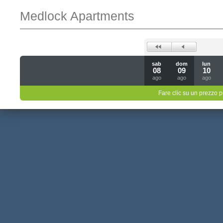
Medlock Apartments
sab
dom
lun
08
09
10
ago
ago
ago
Fare clic su un prezzo pe