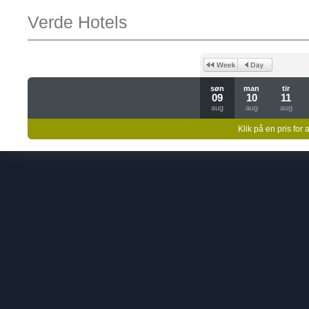
Verde Hotels
søn
man
tir
09
10
11
aug
aug
aug
Klik på en pris for 