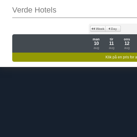
Verde Hotels
man
tir
ons
10
11
12
aug
aug
aug
Klik på en pris for 