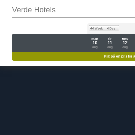
Verde Hotels
man
tir
ons
10
11
12
aug
aug
aug
Klik på en pris for 