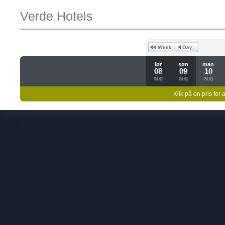
Verde Hotels
lør
søn
man
08
09
10
aug
aug
aug
Klik på en pris for 