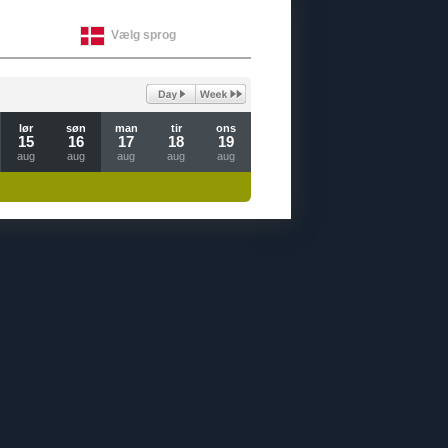
Vælg sprog
lør
søn
man
tir
ons
15
16
17
18
19
aug
aug
aug
aug
aug