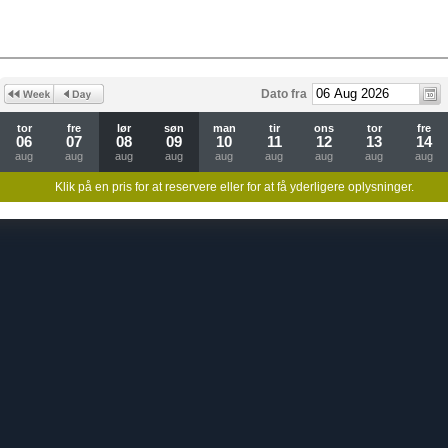
Dato fra
tor
fre
lør
søn
man
tir
ons
tor
fre
06
07
08
09
10
11
12
13
14
aug
aug
aug
aug
aug
aug
aug
aug
aug
Klik på en pris for at reservere eller for at få yderligere oplysninger.