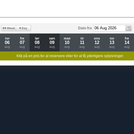
Dato fra
tor
fre
lør
søn
man
tir
ons
tor
fre
06
07
08
09
10
11
12
13
14
aug
aug
aug
aug
aug
aug
aug
aug
aug
Klik på en pris for at reservere eller for at få yderligere oplysninger.