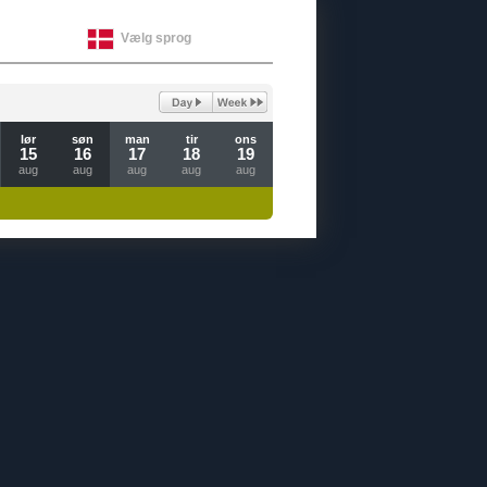
Vælg sprog
lør
søn
man
tir
ons
15
16
17
18
19
aug
aug
aug
aug
aug