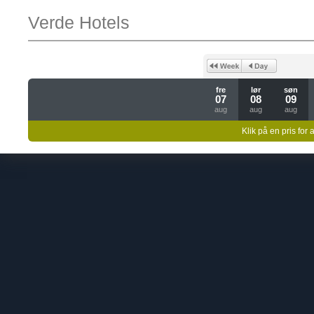
Verde Hotels
fre
lør
søn
07
08
09
aug
aug
aug
Klik på en pris for 