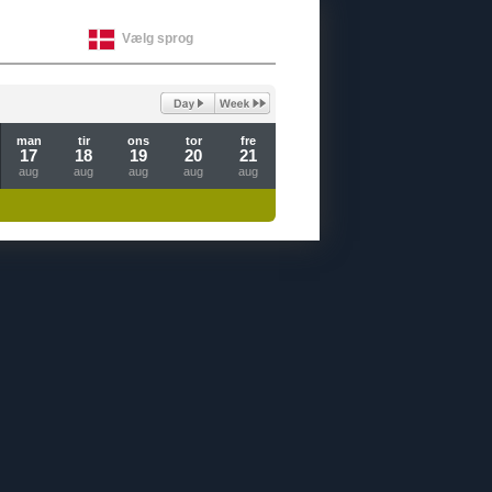
Vælg sprog
man
tir
ons
tor
fre
17
18
19
20
21
aug
aug
aug
aug
aug