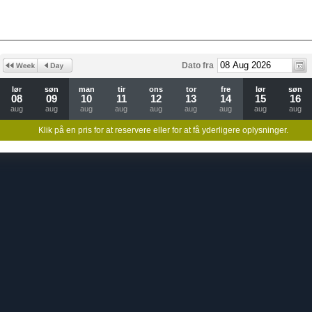
Dato fra
lør
søn
man
tir
ons
tor
fre
lør
søn
08
09
10
11
12
13
14
15
16
aug
aug
aug
aug
aug
aug
aug
aug
aug
Klik på en pris for at reservere eller for at få yderligere oplysninger.