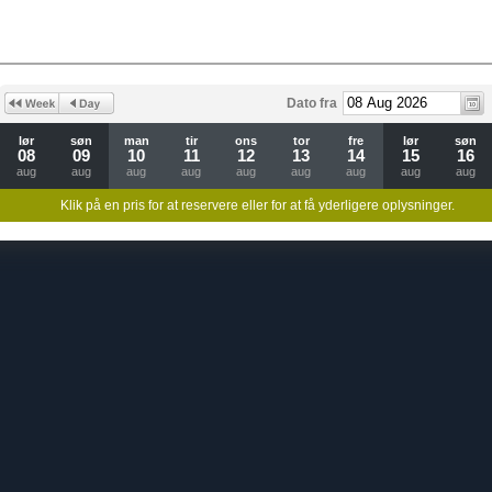
Dato fra
lør
søn
man
tir
ons
tor
fre
lør
søn
08
09
10
11
12
13
14
15
16
aug
aug
aug
aug
aug
aug
aug
aug
aug
Klik på en pris for at reservere eller for at få yderligere oplysninger.