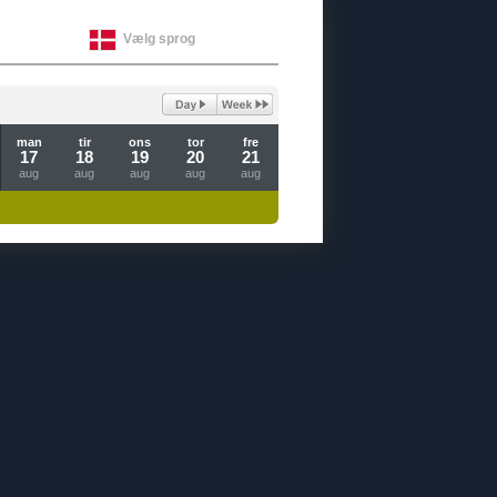
Vælg sprog
man
tir
ons
tor
fre
17
18
19
20
21
aug
aug
aug
aug
aug