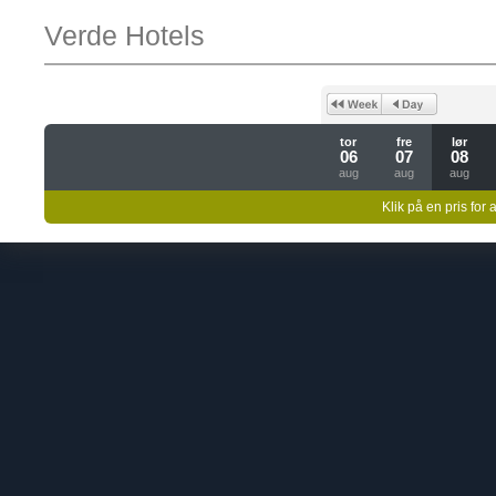
Verde Hotels
tor
fre
lør
06
07
08
aug
aug
aug
Klik på en pris for 