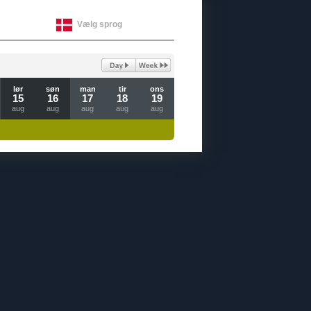
Vælg sprog
lør
søn
man
tir
ons
15
16
17
18
19
aug
aug
aug
aug
aug