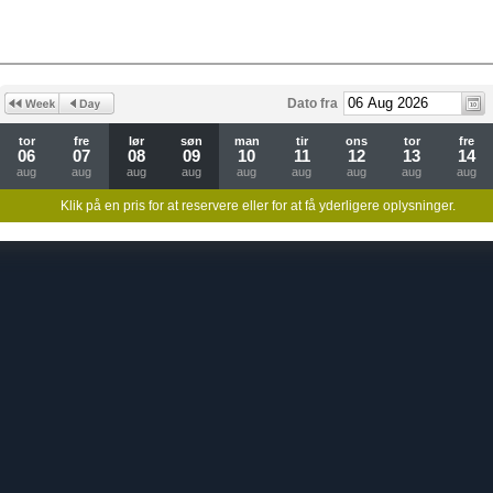
Dato fra
tor
fre
lør
søn
man
tir
ons
tor
fre
06
07
08
09
10
11
12
13
14
aug
aug
aug
aug
aug
aug
aug
aug
aug
Klik på en pris for at reservere eller for at få yderligere oplysninger.