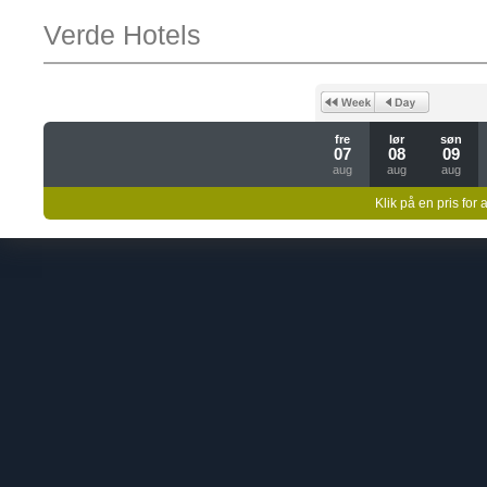
Verde Hotels
fre
lør
søn
07
08
09
aug
aug
aug
Klik på en pris for 