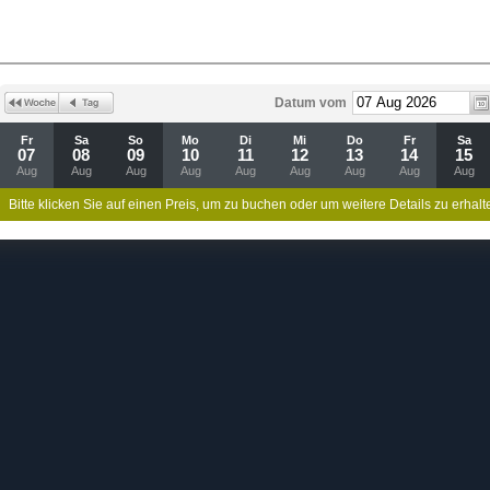
Datum vom
Fr
Sa
So
Mo
Di
Mi
Do
Fr
Sa
07
08
09
10
11
12
13
14
15
Aug
Aug
Aug
Aug
Aug
Aug
Aug
Aug
Aug
Bitte klicken Sie auf einen Preis, um zu buchen oder um weitere Details zu erhalt