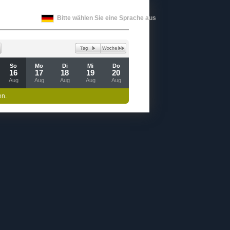
Bitte wählen Sie eine Sprache aus
So
Mo
Di
Mi
Do
16
17
18
19
20
Aug
Aug
Aug
Aug
Aug
en.