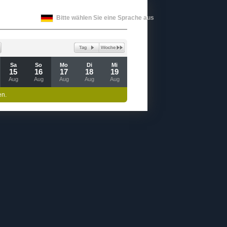
Bitte wählen Sie eine Sprache aus
Sa
So
Mo
Di
Mi
15
16
17
18
19
Aug
Aug
Aug
Aug
Aug
en.