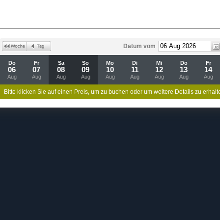
Datum vom
Do
Fr
Sa
So
Mo
Di
Mi
Do
Fr
06
07
08
09
10
11
12
13
14
Aug
Aug
Aug
Aug
Aug
Aug
Aug
Aug
Aug
Bitte klicken Sie auf einen Preis, um zu buchen oder um weitere Details zu erhalt