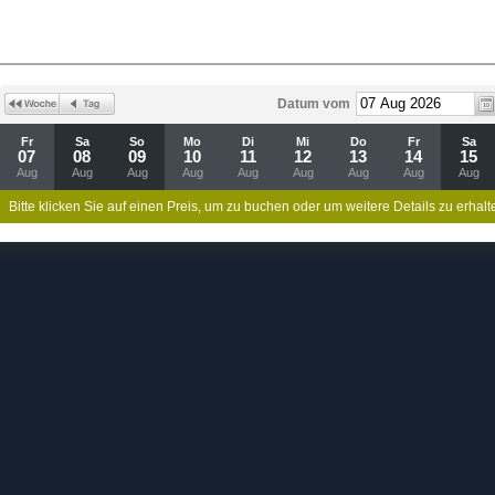
Datum vom
Fr
Sa
So
Mo
Di
Mi
Do
Fr
Sa
07
08
09
10
11
12
13
14
15
Aug
Aug
Aug
Aug
Aug
Aug
Aug
Aug
Aug
Bitte klicken Sie auf einen Preis, um zu buchen oder um weitere Details zu erhalt